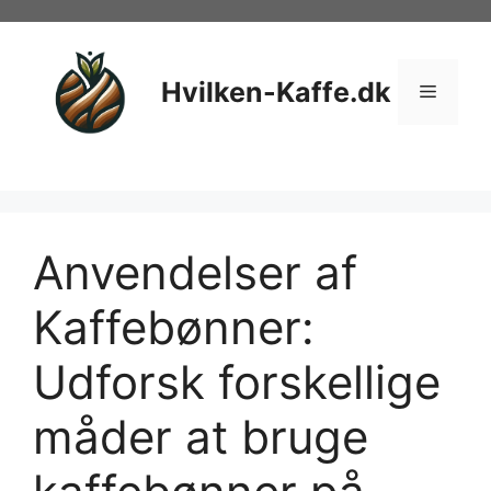
Hop
til
indhold
Hvilken-Kaffe.dk
Menu
Anvendelser af
Kaffebønner:
Udforsk forskellige
måder at bruge