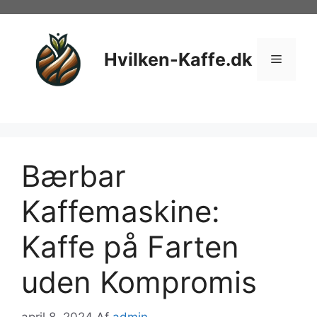
Hop
til
indhold
Hvilken-Kaffe.dk
Menu
Bærbar
Kaffemaskine:
Kaffe på Farten
uden Kompromis
april 8, 2024
Af
admin