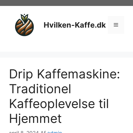
Hop
til
indhold
Hvilken-Kaffe.dk
Menu
Drip Kaffemaskine:
Traditionel
Kaffeoplevelse til
Hjemmet
april 8, 2024
Af
admin