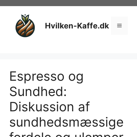
Hop
til
indhold
Hvilken-Kaffe.dk
Menu
Espresso og
Sundhed:
Diskussion af
sundhedsmæssige