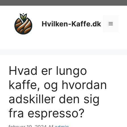
Hop
til
indhold
Hvilken-Kaffe.dk
Menu
Hvad er lungo
kaffe, og hvordan
adskiller den sig
fra espresso?
februar 19, 2024
Af
admin