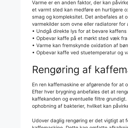
Varme er en anden faktor, der kan påvirk
et varmt sted kan medføre en hurtigere oxi
smag og kompleksitet. Det anbefales at 
varmekilder som ovne eller radiatorer for
• Undgå direkte lys for at bevare kaffens 
• Opbevar kaffe på et mørkt sted væk fra 
• Varme kan fremskynde oxidation af bønn
• Opbevar kaffe ved stuetemperatur og væ
Rengøring af kaffem
En ren kaffemaskine er afgørende for at o
Efter hver brygning anbefales det at ren
kaffekanden og eventuelle filtre grundigt. 
ophobning af bakterier, hvilket kan påvirk
Udover daglig rengøring er det vigtigt at
kaffemaskine. Dette kan omfatte afkalknin