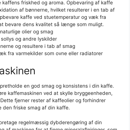
e kaffens friskhed og aroma. Opbevaring af kaffe
dation af bønnerne, hvilket resulterer i en tab af
opbevare kaffe ved stuetemperatur og væk fra
 at bevare dens kvalitet så længe som muligt.
naturlige olier og smag
sollys og andre lyskilder
erne og resultere i tab af smag
k fra varmekilder som ovne eller radiatorer
askinen
pretholde en god smag og konsistens i din kaffe.
gøre kaffemaskinen ved at skylle bryggeenheden,
Dette fjerner rester af kaffeolier og forhindrer
e den friske smag af din kaffe.
 foretage regelmæssig dybderengøring af din
g af maskinen for at fjerne mineralaflejringer, som