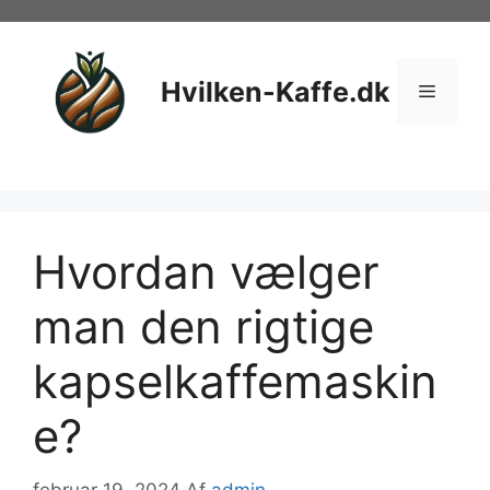
Hop
til
indhold
Hvilken-Kaffe.dk
Menu
Hvordan vælger
man den rigtige
kapselkaffemaskin
e?
februar 19, 2024
Af
admin