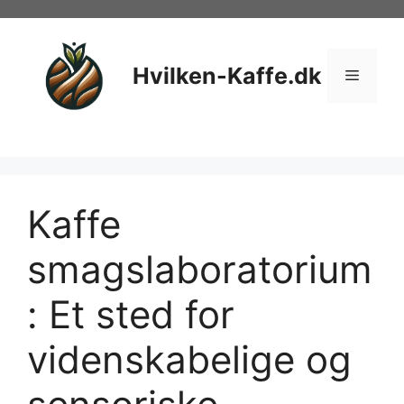
Hop
til
indhold
Hvilken-Kaffe.dk
Menu
Kaffe
smagslaboratorium
: Et sted for
videnskabelige og