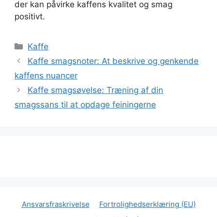
der kan påvirke kaffens kvalitet og smag
positivt.
Kategorier
Kaffe
Kaffe smagsnoter: At beskrive og genkende
kaffens nuancer
Kaffe smagsøvelse: Træning af din
smagssans til at opdage feiningerne
Ansvarsfraskrivelse
Fortrolighedserklæring (EU)