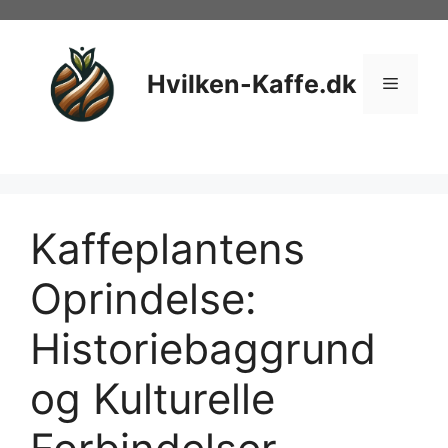
Hop
til
indhold
Hvilken-Kaffe.dk
Menu
Kaffeplantens
Oprindelse:
Historiebaggrund
og Kulturelle